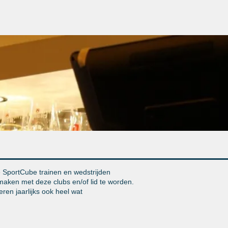
SportHal
SportCafé
Onze Clubs
Dans & Workout
Sq
e SportCube trainen en wedstrijden
maken met deze clubs en/of lid te worden.
ren jaarlijks ook heel wat