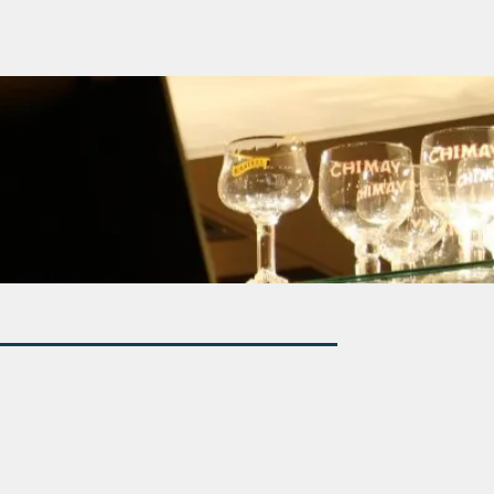
uash
Poolbiljart
Vergaderen
More