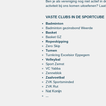
Ben je als verenigin
g nog niet actief in 
activiteit bij ons komen uitoefenen? Laa
VASTE CLUBS IN DE
SPORTCUBE
Badminton
Badminton gezinsbond Weerde
Basket
Basket GZ​
Ropeskipping
Zero Skip​
Turnen
Turnkring Excelsior ​Eppegem
Volleybal
Sport Zemst
VC Yabba​
Zenneblok
Zaalvoetbal
ZVK Sportsminded​
ZVK Rut
Nat Konijn
...