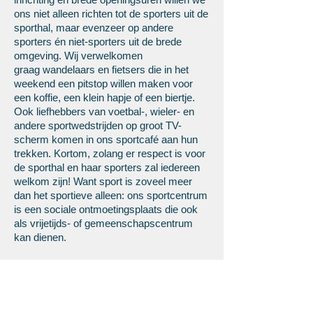
ons niet alleen richten tot de sporters uit de
sporthal, maar evenzeer op andere
sporters én niet-sporters uit de brede
omgeving. Wij verwelkomen
graag wandelaars en fietsers die in het
weekend een pitstop willen maken voor
een koffie, een klein hapje of een biertje.
Ook liefhebbers van voetbal-, wieler- en
andere sportwedstrijden op groot TV-
scherm komen in ons sportcafé aan hun
trekken. Kortom, zolang er respect is voor
de sporthal en haar sporters zal iedereen
welkom zijn! Want sport is zoveel meer
dan het sportieve alleen: ons sportcentrum
is een sociale ontmoetingsplaats die ook
als vrijetijds- of gemeenschapscentrum
kan dienen.
ECO-SPORTIEF & VEILIG
SPORTCENTRUM
De sportwereld heeft net als andere